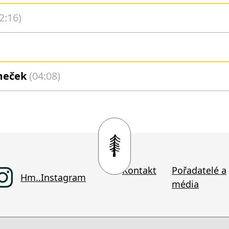
2:16)
meček
(04:08)
Kontakt
Pořadatelé a
Hm..Instagram
média