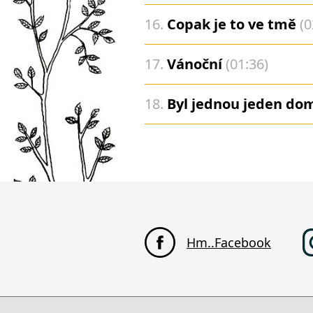
16.
Copak je to ve tmě
(0
17.
Vánoční
(01:36)
18.
Byl jednou jeden do
Hm..Facebook