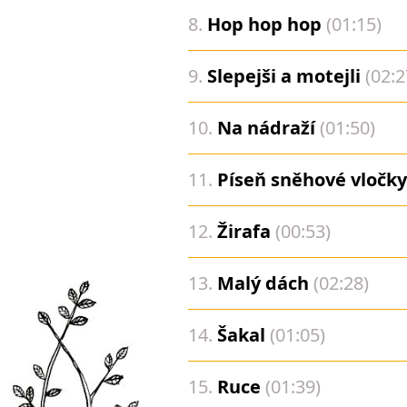
8.
Hop hop hop
(01:15)
9.
Slepejši a motejli
(02:2
10.
Na nádraží
(01:50)
11.
Píseň sněhové vločky
12.
Žirafa
(00:53)
13.
Malý dách
(02:28)
14.
Šakal
(01:05)
15.
Ruce
(01:39)