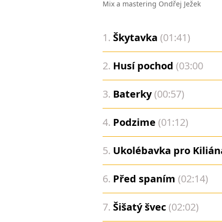
Mix a mastering Ondřej Ježek
1.
Škytavka
(01:41)
2.
Husí pochod
(03:00
3.
Baterky
(00:57)
4.
Podzime
(01:12)
5.
Ukolébavka pro Kilián
6.
Před spaním
(02:14)
7.
Šišatý švec
(02:02)