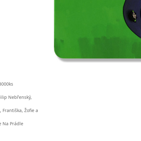
3000ks
Filip Nebřenský,
 Františka, Žofie a
e Na Prádle